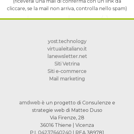
(riceverai una mail di conferma con un link da
cliccare, se la mail non arriva, controlla nello spam)
yost.technology
virtualeitaliano.it
lanewsletter.net
Siti Vetrina
Siti e-commerce
Mail marketing
amdweb
è un progetto di Consulenze e
strategie web di Matteo Duso
Via Firenze, 28
36016 Thiene | Vicenza
P.I.
04237640240
| REA 389781