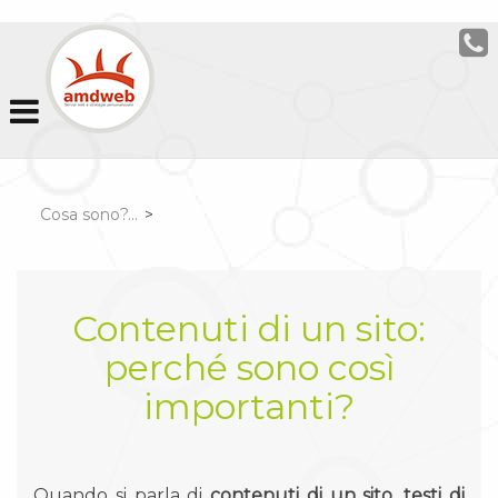
Cosa sono?...
>
Contenuti di un sito:
perché sono così
importanti?
Quando si parla di
contenuti di un sito
,
testi di