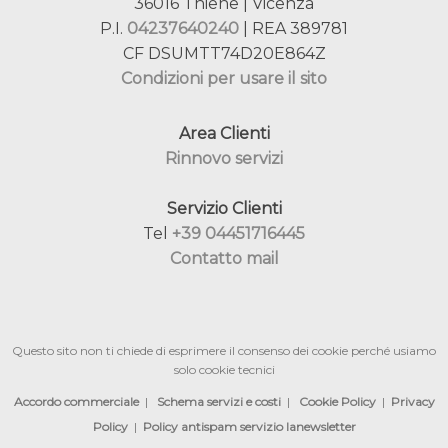
36016 Thiene | Vicenza
P.I.
04237640240
| REA 389781
CF DSUMTT74D20E864Z
Condizioni per usare il sito
Area Clienti
Rinnovo servizi
Servizio Clienti
Tel
+39 04451716445
Contatto mail
Questo sito non ti chiede di esprimere il consenso dei cookie perché usiamo
solo cookie tecnici
Accordo commerciale
|
Schema servizi e costi
|
Cookie Policy
|
Privacy
Policy
|
Policy antispam servizio lanewsletter