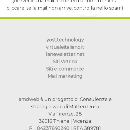
(riceverai una mail di conferma con un link da
cliccare, se la mail non arriva, controlla nello spam)
yost.technology
virtualeitaliano.it
lanewsletter.net
Siti Vetrina
Siti e-commerce
Mail marketing
amdweb
è un progetto di Consulenze e
strategie web di Matteo Duso
Via Firenze, 28
36016 Thiene | Vicenza
P.I.
04237640240
| REA 389781