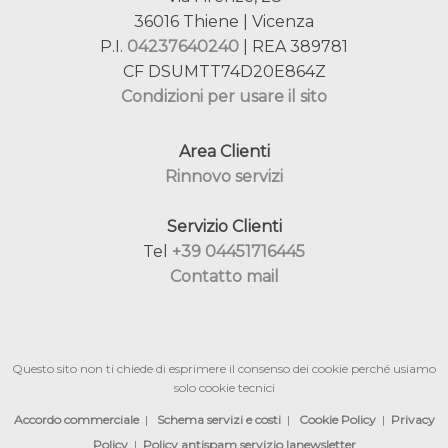
36016 Thiene | Vicenza
P.I.
04237640240
| REA 389781
CF DSUMTT74D20E864Z
Condizioni per usare il sito
Area Clienti
Rinnovo servizi
Servizio Clienti
Tel
+39 04451716445
Contatto mail
Questo sito non ti chiede di esprimere il consenso dei cookie perché usiamo
solo cookie tecnici
Accordo commerciale
|
Schema servizi e costi
|
Cookie Policy
|
Privacy
Policy
|
Policy antispam servizio lanewsletter