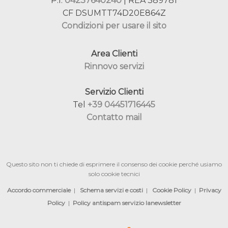
P.I.
04237640240
| REA 389781
CF DSUMTT74D20E864Z
Condizioni per usare il sito
Area Clienti
Rinnovo servizi
Servizio Clienti
Tel
+39 04451716445
Contatto mail
Questo sito non ti chiede di esprimere il consenso dei cookie perché usiamo
solo cookie tecnici
Accordo commerciale
|
Schema servizi e costi
|
Cookie Policy
|
Privacy
Policy
|
Policy antispam servizio lanewsletter