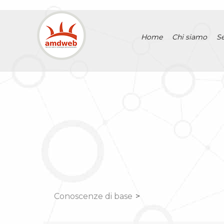
Home
Chi siamo
Se
Conoscenze di base
>