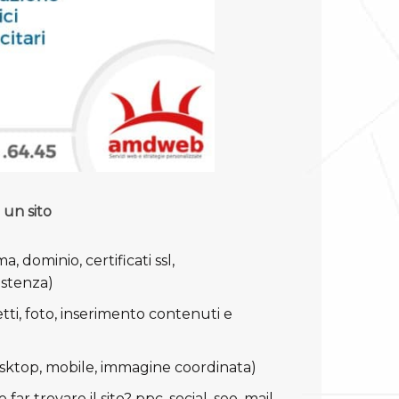
i un sito
a, dominio, certificati ssl,
istenza)
tti, foto, inserimento contenuti e
esktop, mobile, immagine coordinata)
far trovare il sito? ppc, social, seo, mail