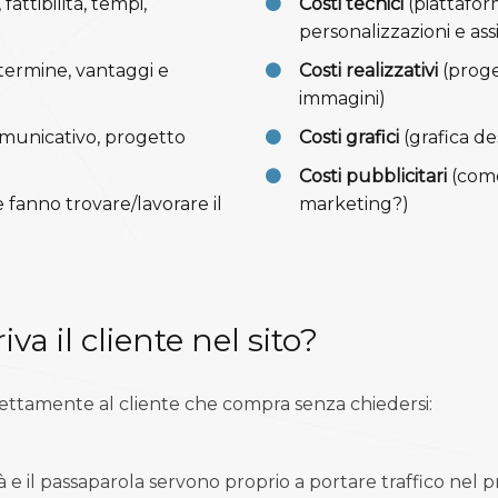
 fattibilità, tempi,
Costi tecnici
(piattaform
personalizzazioni e ass
termine, vantaggi e
Costi realizzativi
(proge
immagini)
municativo, progetto
Costi grafici
(grafica d
Costi pubblicitari
(come 
e fanno trovare/lavorare il
marketing?)
iva il cliente nel sito?
rettamente al cliente che compra senza chiedersi:
tà e il passaparola servono proprio a portare traffico nel 