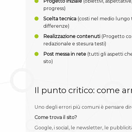
Progetto iniziale
(obiettivi, aspettative,
progress)
Scelta tecnica
(costi nel medio lungo 
differenze)
Realizzazione contenuti
(Progetto co
redazionale e stesura testi)
Post messa in rete
(tutti gli aspetti ch
sito)
Il punto critico: come arr
Uno degli errori più comuni è pensare di
Come trova il sito?
Google, i social, le newsletter, le pubblici