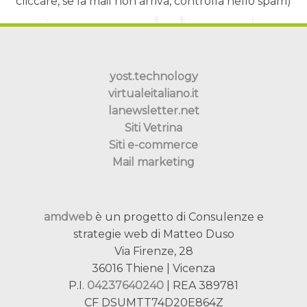
cliccare, se la mail non arriva, controlla nello spam)
yost.technology
virtualeitaliano.it
lanewsletter.net
Siti Vetrina
Siti e-commerce
Mail marketing
amdweb
è un progetto di Consulenze e
strategie web di Matteo Duso
Via Firenze, 28
36016 Thiene | Vicenza
P.I.
04237640240
| REA 389781
CF DSUMTT74D20E864Z